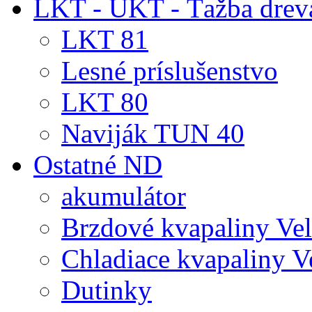
LKT - UKT - Ťažba drev
LKT 81
Lesné príslušenstvo
LKT 80
Naviják TUN 40
Ostatné ND
akumulátor
Brzdové kvapaliny Ve
Chladiace kvapaliny V
Dutinky