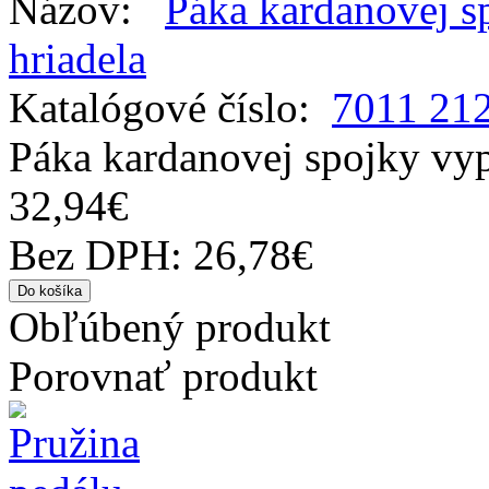
Názov:
Páka kardanovej s
hriadela
Katalógové číslo:
7011 21
Páka kardanovej spojky vyp
32,94€
Bez DPH: 26,78€
Obľúbený produkt
Porovnať produkt