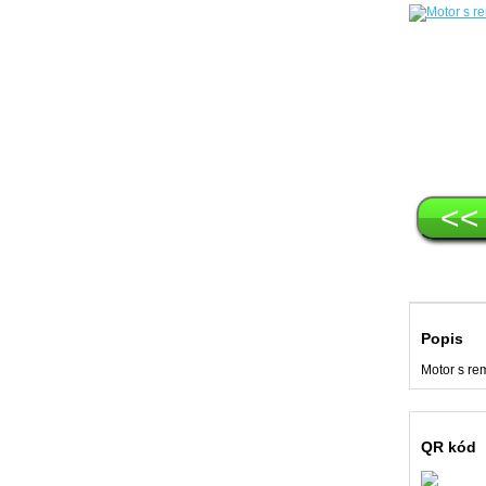
<<
Popis
Motor s re
QR kód