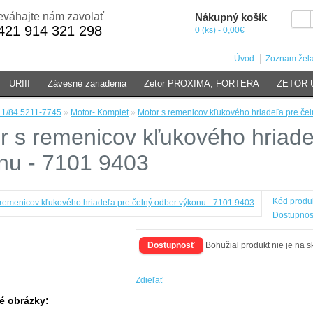
váhajte nám zavolať
Nákupný košík
421 914 321 298
0 (ks) - 0,00€
Úvod
Zoznam žela
URIII
Závesné zariadenia
Zetor PROXIMA, FORTERA
ZETOR U
r 1/84 5211-7745
»
Motor- Komplet
»
Motor s remenicov kľukového hriadeľa pre če
r s remenicov kľukového hriade
nu - 7101 9403
Kód produ
Dostupnos
Dostupnosť
Bohužial produkt nie je na s
Zdieľať
é obrázky: