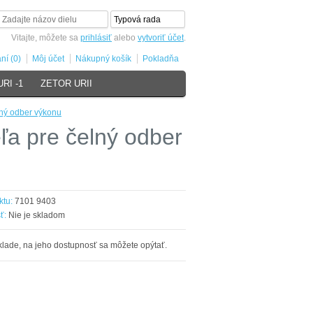
Vitajte, môžete sa
prihlásiť
alebo
vytvoriť účet
.
ní (0)
Môj účet
Nákupný košík
Pokladňa
RI -1
ZETOR URII
lný odber výkonu
ľa pre čelný odber
ktu:
7101 9403
ť:
Nie je skladom
klade, na jeho dostupnosť sa môžete opýtať.