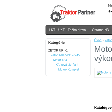
Ne
+
LKT - UKT - Ťažba dreva
Ostatné ND
Úvod
»
Zeto
Kategórie
Moto
ZETOR URI -1
Zetor 1/84 5211-7745
výko
Motor 184
Kľuková skriňa I.
Motor- Komplet
Katalógov