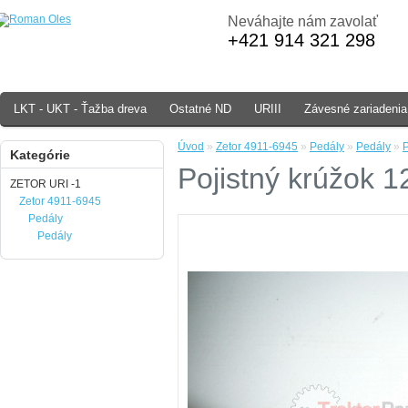
Neváhajte nám zavolať
+421 914 321 298
LKT - UKT - Ťažba dreva
Ostatné ND
URIII
Závesné zariadenia
Úvod
»
Zetor 4911-6945
»
Pedály
»
Pedály
»
P
Kategórie
Pojistný krúžok 
ZETOR URI -1
Zetor 4911-6945
Pedály
Pedály