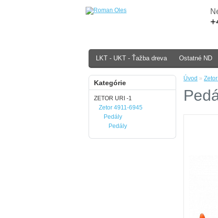
Ne
+
LKT - UKT - Ťažba dreva
Ostatné ND
Úvod
»
Zeto
Kategórie
Pedá
ZETOR URI -1
Zetor 4911-6945
Pedály
Pedály