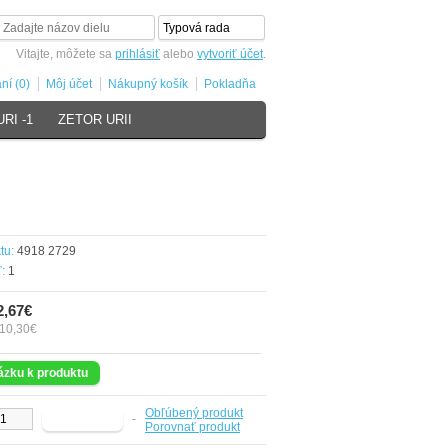
Vitajte, môžete sa
prihlásiť
alebo
vytvoriť účet
.
ní (0)
Môj účet
Nákupný košík
Pokladňa
RI -1
ZETOR URII
tu:
4918 2729
:
1
2,67€
10,30€
zku k produktu
Obľúbený produkt
-
Porovnať produkt