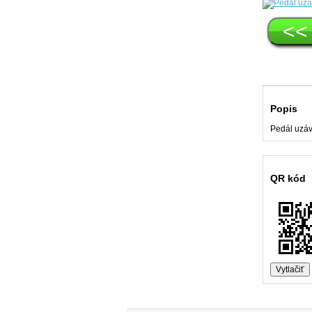
<<
Popis
Pedál uzáv
QR kód