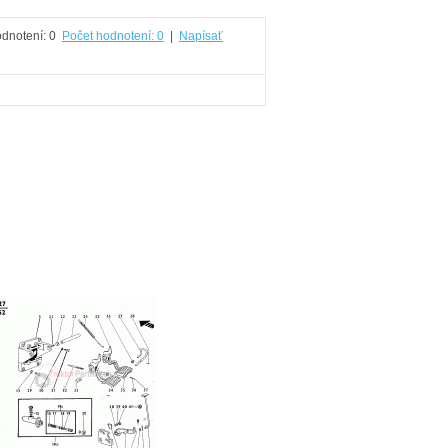
Počet hodnotení: 0
|
Napísať