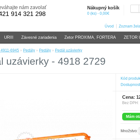
váhajte nám zavolať
Nákupný košík
421 914 321 298
0 (ks) - 0,00€
Úvod
Zoznam žela
URIII
Závesné zariadenia
Zetor PROXIMA, FORTERA
ZETOR U
r 4911-6945
»
Pedály
»
Pedály
»
Pedál uzávierky
l uzávierky - 4918 2729
Kód produk
Dostupnosť
Cena: 1
Bez DPH: 
Mám otá
Množstvo: