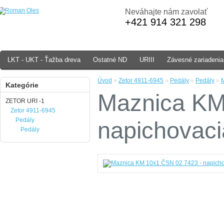
Neváhajte nám zavolať
+421 914 321 298
LKT - UKT - Ťažba dreva
Ostatné ND
URIII
Závesné zariadenia
Úvod
»
Zetor 4911-6945
»
Pedály
»
Pedály
»
M
Kategórie
Maznica KM
ZETOR URI -1
Zetor 4911-6945
Pedály
napichovaci
Pedály