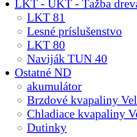
LKT - UKT - Ťažba drev
LKT 81
Lesné príslušenstvo
LKT 80
Naviják TUN 40
Ostatné ND
akumulátor
Brzdové kvapaliny Ve
Chladiace kvapaliny V
Dutinky