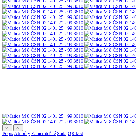
<<
>>
Popis
Atribúty
Zameniteľné
Sada
QR kód