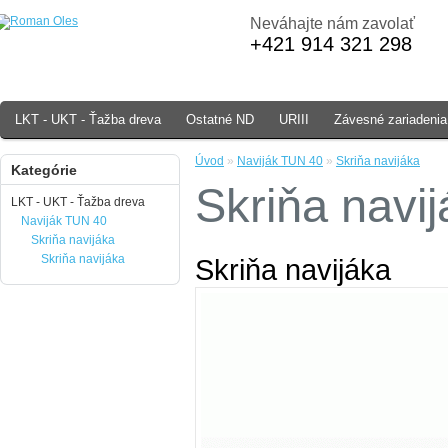
Neváhajte nám zavolať
+421 914 321 298
LKT - UKT - Ťažba dreva
Ostatné ND
URIII
Závesné zariadenia
Úvod
»
Naviják TUN 40
»
Skriňa navijáka
Kategórie
Skriňa navi
LKT - UKT - Ťažba dreva
Naviják TUN 40
Skriňa navijáka
Skriňa navijáka
Skriňa navijáka