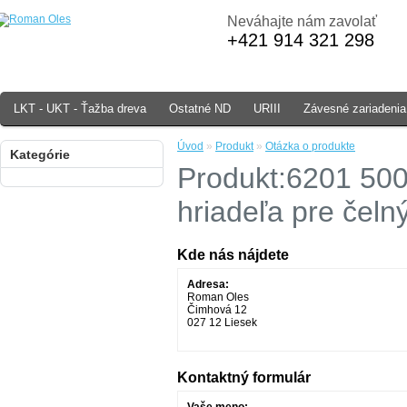
Neváhajte nám zavolať
+421 914 321 298
LKT - UKT - Ťažba dreva
Ostatné ND
URIII
Závesné zariadenia
Úvod
»
Produkt
»
Otázka o produkte
Kategórie
Produkt:6201 500
hriadeľa pre čeln
Kde nás nájdete
Adresa:
Roman Oles
Čimhová 12
027 12 Liesek
Kontaktný formulár