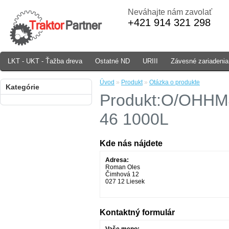
Neváhajte nám zavolať
+421 914 321 298
LKT - UKT - Ťažba dreva
Ostatné ND
URIII
Závesné zariadenia
Úvod
»
Produkt
»
Otázka o produkte
Kategórie
Produkt:O/OHHM4
46 1000L
Kde nás nájdete
Adresa:
Roman Oles
Čimhová 12
027 12 Liesek
Kontaktný formulár