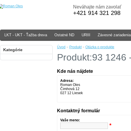
Neváhajte nám zavolať
+421 914 321 298
LKT - UKT - Ťažba dreva
Ostatné ND
URIII
Závesné zariadenia
Úvod
»
Produkt
»
Otázka o produkte
Kategórie
Produkt:93 1246 -
Kde nás nájdete
Adresa:
Roman Oles
Čimhová 12
027 12 Liesek
Kontaktný formulár
Vaše meno:
*