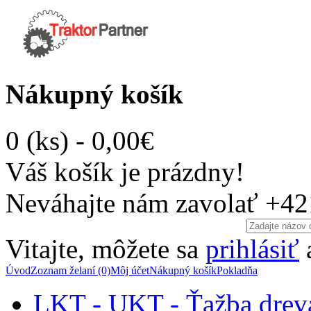
Nákupný košík
0 (ks) - 0,00€
Váš košík je prázdny!
Neváhajte nám zavolať
+42
Vitajte, môžete sa
prihlásiť
Úvod
Zoznam želaní (0)
Môj účet
Nákupný košík
Pokladňa
LKT - UKT - Ťažba drev